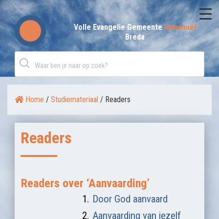
Skip
to
Volle Evangelie Gemeente
Immanuël
Breda
content
Home
/
Studiemateriaal
/
Readers
Onderwerp:
Readers
Readers over ‘Aanvaarding’
1.
Door God aanvaard
2.
Aanvaarding van jezelf