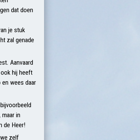
ogen dat doen
an je stuk
cht zal genade
est. Aanvaard
ook hij heeft
p en wees daar
 bijvoorbeeld
 maar in
n de Heer!
we zelf