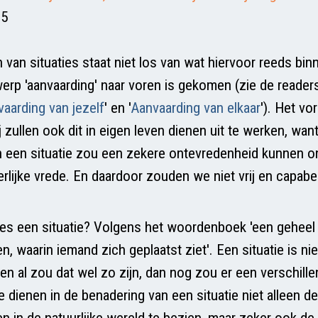
:5
 van situaties staat niet los van wat hiervoor reeds bin
erp 'aanvaarding' naar voren is gekomen (zie de readers
aarding van jezelf
' en '
Aanvaarding van elkaar
'). Het v
 zullen ook dit in eigen leven dienen uit te werken, want 
 een situatie zou een zekere ontevredenheid kunnen o
erlijke vrede. En daardoor zouden we niet vrij en capabe
ies een situatie? Volgens het woordenboek 'een gehee
 waarin iemand zich geplaatst ziet'. Een situatie is nie
 en al zou dat wel zo zijn, dan nog zou er een verschill
 dienen in de benadering van een situatie niet alleen de
 in de natuurlijke wereld te bezien, maar zeker ook de