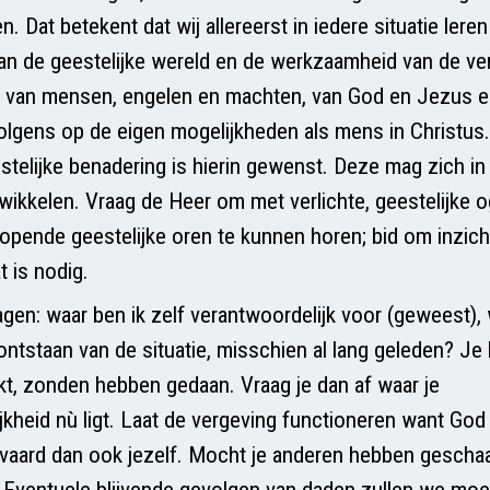
Dat betekent dat wij allereerst in iedere situatie leren
van de geestelijke wereld en de werkzaamheid van de ve
: van mensen, engelen en machten, van God en Jezus e
volgens op de eigen mogelijkheden als mens in Christus
telijke benadering is hierin gewenst. Deze mag zich 
ikkelen. Vraag de Heer om met verlichte, geestelijke 
opende geestelijke oren te kunnen horen; bid om inzicht
t is nodig.
gen: waar ben ik zelf verantwoordelijk voor (geweest), 
ontstaan van de situatie, misschien al lang geleden? Je
, zonden hebben gedaan. Vraag je dan af waar je
jkheid nù ligt. Laat de vergeving functioneren want God 
vaard dan ook jezelf. Mocht je anderen hebben geschaa
 Eventuele blijvende gevolgen van daden zullen we mo