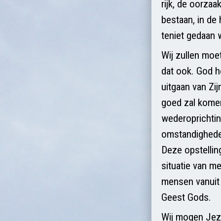
rijk, de oorzaa
bestaan, in de
teniet gedaan 
Wij zullen moe
dat ook. God he
uitgaan van Zij
goed zal komen
wederoprichtin
omstandigheden
Deze opstellin
situatie van me
mensen vanuit 
Geest Gods.
Wij mogen Jezu