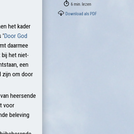
6 min. lezen
Download als PDF
nen het kader
 '
Door God
ormt daarmee
bij het niet-
ntstaan, een
l zijn om door
l van heersende
t voor
ende beleving
 bijbehorende