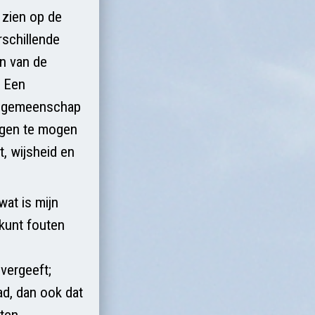
 zien op de
rschillende
n van de
. Een
in gemeenschap
ogen te mogen
, wijsheid en
wat is mijn
 kunt fouten
vergeeft;
d, dan ook dat
eten