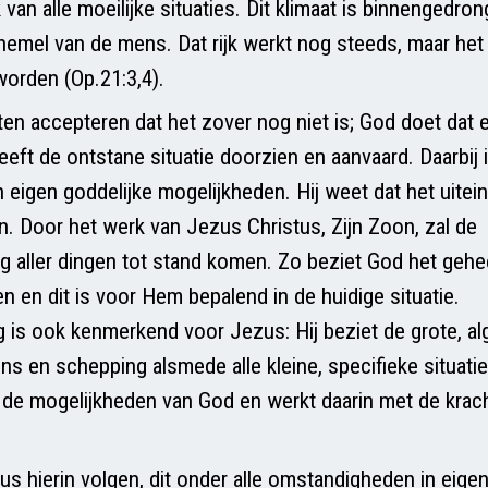
k van alle moeilijke situaties. Dit klimaat is binnengedron
 hemel van de mens. Dat rijk werkt nog steeds, maar het
worden (Op.21:3,4).
ten accepteren dat het zover nog niet is; God doet dat
eft de ontstane situatie doorzien en aanvaard. Daarbij is
n eigen goddelijke mogelijkheden. Hij weet dat het uitein
. Door het werk van Jezus Christus, Zijn Zoon, zal de
g aller dingen tot stand komen. Zo beziet God het gehe
 en dit is voor Hem bepalend in de huidige situatie.
g is ook kenmerkend voor Jezus: Hij beziet de grote, 
ns en schepping alsmede alle kleine, specifieke situatie
de mogelijkheden van God en werkt daarin met de krac
s hierin volgen, dit onder alle omstandigheden in eigen