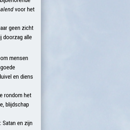
alend
voor het
daar geen zicht
j doorzag alle
ondom mensen
n goede
duivel en diens
tie rondom het
, blijdschap
: Satan en zijn