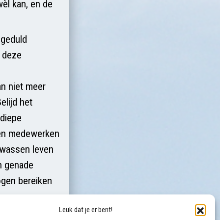
wèl kan, en de
 geduld
j deze
an niet meer
elijd het
 diepe
nnen medewerken
olwassen leven
en genade
mogen bereiken
Leuk dat je er bent!