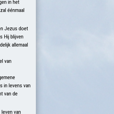
gen in het
 zal éénmaal
 en Jezus doet
 Hij blijven
delijk allemaal
el van
algemene
s in levens van
ht van de
 leven van