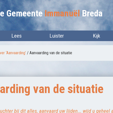
lie Gemeente
Immanuël
Breda
Lees
Luister
Kijk
er ‘Aanvaarding’
/
Aanvaarding van de situatie
rding van de situatie
 nuchter bij dit alles, aanvaard uw lijden... wijd u geheel