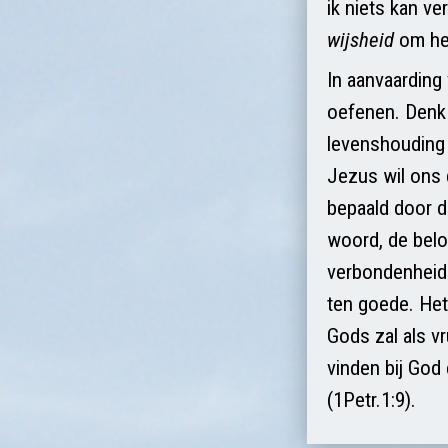
ik niets kan v
wijsheid
om het
In aanvaarding
oefenen. Denk 
levenshouding 
Jezus wil ons 
bepaald door de
woord, de belof
verbondenheid 
ten goede. Het
Gods zal als v
vinden bij God
(1Petr.1:9).