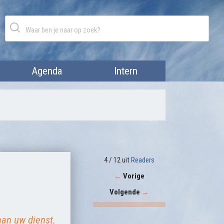
Agenda
Intern
4 / 12 uit
Readers
←
Vorige
Volgende
→
 aan uw dienst.