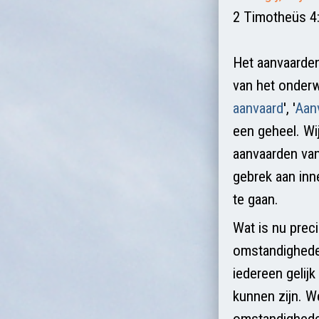
2 Timotheüs 4
Het aanvaarden
van het onderw
aanvaard
', '
Aanv
een geheel. Wij
aanvaarden van
gebrek aan inn
te gaan.
Wat is nu prec
omstandigheden,
iedereen gelijk
kunnen zijn. We
omstandigheden