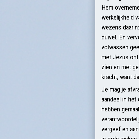
Hem overnemen. 
werkelijkheid 
wezens daarin
duivel. En ver
volwassen gees
met Jezus ontw
zien en met ge
kracht, want da
Je mag je afvra
aandeel in het 
hebben gemaakt
verantwoordeli
vergeef en aan
in orde maken.