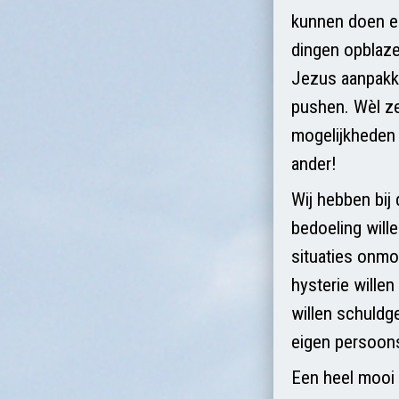
kunnen doen en
dingen opblaze
Jezus aanpakke
pushen. Wèl ze
mogelijkheden o
ander!
Wij hebben bij 
bedoeling will
situaties onmo
hysterie wille
willen schuldg
eigen persoons
Een heel mooi 