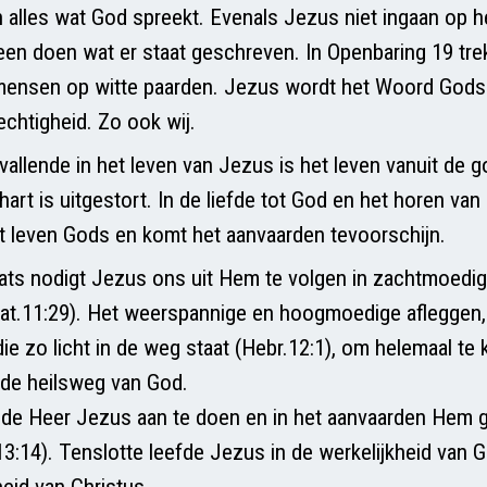
 alles wat God spreekt. Evenals Jezus niet ingaan op he
leen doen wat er staat geschreven. In Openbaring 19 trek
mensen op witte paarden. Jezus wordt het Woord Gods
rechtigheid. Zo ook wij.
allende in het leven van Jezus is het leven vanuit de go
hart is uitgestort. In de liefde tot God en het horen va
t leven Gods en komt het aanvaarden tevoorschijn.
aats nodigt Jezus ons uit Hem te volgen in zachtmoedi
at.11:29). Het weerspannige en hoogmoedige afleggen,
die zo licht in de weg staat (Hebr.12:1), om helemaal te
e heilsweg van God.
de Heer Jezus aan te doen en in het aanvaarden Hem ge
:14). Tenslotte leefde Jezus in de werkelijkheid van G
heid van Christus.