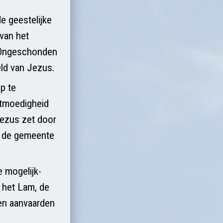
e geestelijke
 van het
. Ongeschonden
eld van Jezus.
p te
chtmoedigheid
Jezus zet door
en de gemeente
e mogelijk-
n het Lam, de
ren aanvaarden