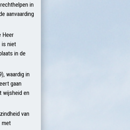
rechthelpen in
 de aanvaarding
e Heer
is niet
laats in de
), waardig in
leert gaan
gt wijsheid en
ezindheid van
e met