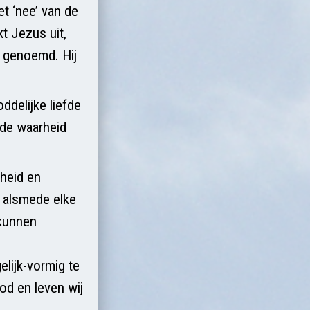
t ‘nee’ van de
t Jezus uit,
 genoemd. Hij
ddelijke liefde
n de waarheid
gheid en
 alsmede elke
 kunnen
lijk-vormig te
od en leven wij