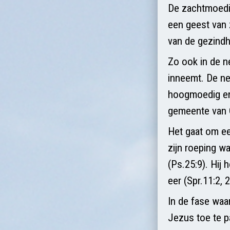
De zachtmoedig
een geest van z
van de gezindh
Zo ook in de n
inneemt. De ned
hoogmoedig en 
gemeente van C
Het gaat om ee
zijn roeping wa
(Ps.25:9). Hij 
eer (Spr.11:2, 
In de fase waa
Jezus toe te p