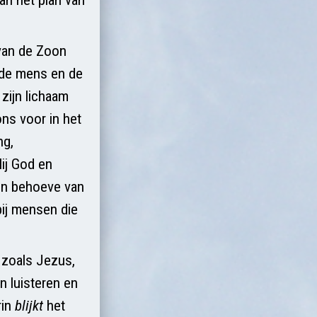
 van de Zoon
 de mens en de
zijn lichaam
ns voor in het
ng,
ij God en
ten behoeve van
bij mensen die
n zoals Jezus,
n luisteren en
rin
blijkt
het