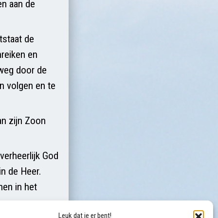
en aan de
tstaat de
nreiken en
 weg door de
n volgen en te
an zijn Zoon
verheerlijk God
in de Heer.
nen in het
Leuk dat je er bent!