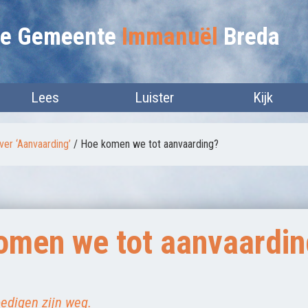
lie Gemeente
Immanuël
Breda
Lees
Luister
Kijk
er ‘Aanvaarding’
/
Hoe komen we tot aanvaarding?
omen we tot aanvaardin
oedigen zijn weg.