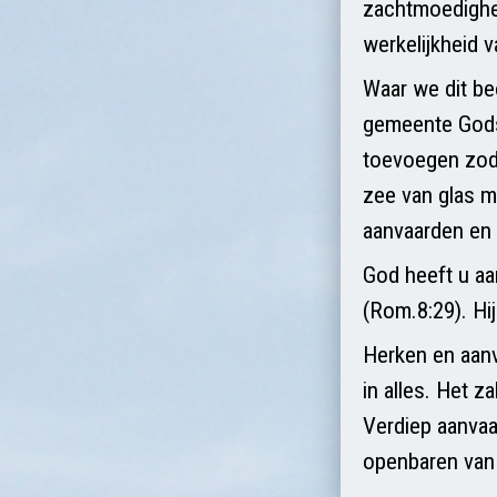
zachtmoedighei
werkelijkheid v
Waar we dit be
gemeente Gods i
toevoegen zoda
zee van glas 
aanvaarden en 
God heeft u aa
(Rom.8:29). Hi
Herken en aanv
in alles. Het z
Verdiep aanvaar
openbaren van 