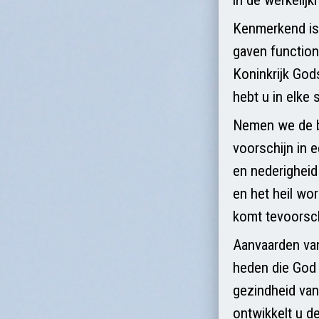
Kenmerkend is 
gaven functione
Koninkrijk God
hebt u in elke 
Nemen we de 
voorschijn in 
en nederigheid
en het heil wo
komt tevoorsch
Aanvaarden van 
heden die God d
gezindheid van
ontwikkelt u d