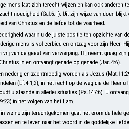
e mens laat zich terecht-wijzen en kan ook anderen te
achtmoedigheid (Gal.6:1). Uit zijn wijze van doen blijkt
eid van Christus en de liefde tot de waarheid.
ederigheid waarin u de juiste positie ten opzichte van d
erige mens is vol eerbied en ontzag voor zijn Heer. Hij 
vrij van de geest van verwerping. Hij neemt graag zijn p
hristus in en ontvangt genade op genade (Jac.4:6).
n nederig en zachtmoedig worden als Jezus (Mat.11:29
ndelen (Ef.4:1,2), in het recht op de weg die de Heer u 
houdt u staande in allerlei situaties (Ps.147:6). U ontvan
29:23) in het volgen van het Lam.
rin we nu zijn terechtgekomen gaat het erom de hele g
assen en te leven naar het woord in de goddelijke liefd