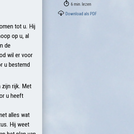
6 min. lezen
Download als PDF
omen tot u. Hij
hoop op u, al
in de
od wil er voor
or u bestemd
zijn rijk. Met
or u heeft
et alles wat
us. Hij weet
an het plan van