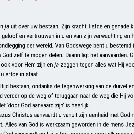
jn
ja
uit over uw bestaan. Zijn kracht, liefde en genade k
n geloof en vertrouwen in u en van zijn verwachting en 
ondlegging der wereld. Van Godswege bent u bestemd 
n God zelf te mogen delen. Daarin ligt het aanvaarden. G
er ook voor Hem zijn en
ja
zeggen tegen alles wat Hij vo
 u ertoe in staat.
t altijd bestaan, ondanks de tegenwerking van de duivel en 
ijd verder op de weg of teruggaan naar de weg die Hij vo
t ‘door God aanvaard zijn’ is heerlijk.
zus Christus aanvaardt u vanuit zijn eenheid met God m
eft. Alles van God is werkzaam geworden in de mens Jez
e God aanvaardt en Hij is het voorbeeld voor elk mens v