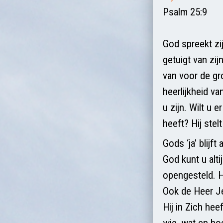
Psalm 25:9
God spreekt zi
getuigt van zij
van voor de gr
heerlijkheid va
u zijn. Wilt u 
heeft? Hij stelt
Gods ‘ja’ blijf
God kunt u alt
opengesteld. He
Ook de Heer Je
Hij in Zich he
wie, wat en ho