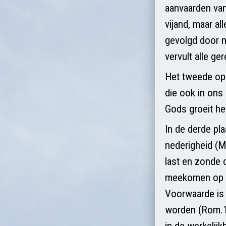
aanvaarden van
vijand, maar al
gevolgd door 
vervult alle ge
Het tweede opv
die ook in ons 
Gods groeit he
In de derde pl
nederigheid (M
last en zonde 
meekomen op d
Voorwaarde is 
worden (Rom.13
in de werkelijk