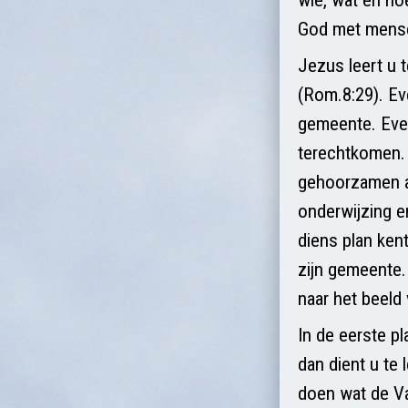
God met mens
Jezus leert u 
(Rom.8:29). Ev
gemeente. Even
terechtkomen. 
gehoorzamen aa
onderwijzing e
diens plan ken
zijn gemeente.
naar het beeld
In de eerste pl
dan dient u te 
doen wat de Va