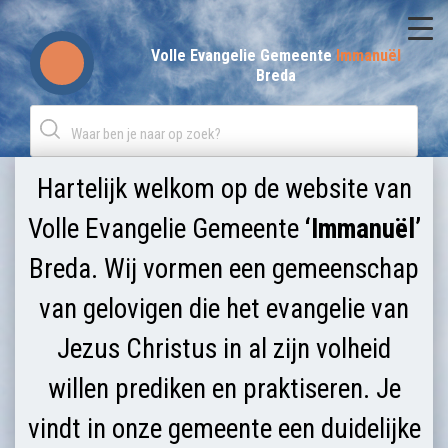
Skip
to
Volle Evangelie Gemeente
Immanuël
Breda
content
Hartelijk welkom op de website van
Volle Evangelie Gemeente
‘Immanuël’
Breda. Wij vormen een gemeenschap
van gelovigen die het evangelie van
Jezus Christus in al zijn volheid
willen prediken en praktiseren. Je
vindt in onze gemeente een duidelijke