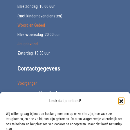
Elke zondag: 10.00 uur
(met kindernevendiensten)
Woord en Gebed
Elke woensdag: 20.00 uur
Jeugdavond
Zaterdag: 19.30 uur
Contactgegevens
Voorganger
voorganger@vegib.nl
Leuk dat je er bent!
0161 227671
Secretariaat
Wij willen graag bijhouden hoelang mensen op onze site zijn, hoe vaak ze
terugkomen, en hoe ze bij ons zijn gekomen. Daarom vragen we je vriendelijk om
secretariaat@vegib.nl
ons te helpen en het plaatsen van cookies te accepteren. Maar dat hoeft natuurlijk
niet!