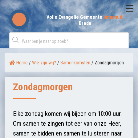
Skip
to
Volle Evangelie Gemeente
Immanuël
Breda
content
Home
/
Wie zijn wij?
/
Samenkomsten
/
Zondagmorgen
Zondagmorgen
Elke zondag komen wij bijeen om 10:00 uur.
Om samen te zingen tot eer van onze Heer,
samen te bidden en samen te luisteren naar