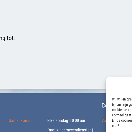
ng tot:
Wij willen gr
Contactgeg
bij ons zijn 
cookies te acc
Formeel gaat 
Samenkomst
Elke zondag: 10.00 uur
Voorganger
En de cookies
mee!
(met kindernevendiensten)