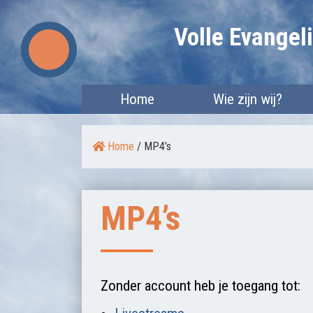
Skip
Volle Evange
to
content
Home
Wie zijn wij?
Home
/
MP4’s
MP4’s
Zonder account heb je toegang tot: