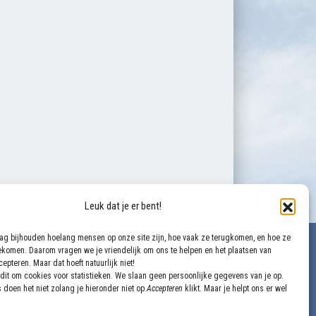
Leuk dat je er bent!
aag bijhouden hoelang mensen op onze site zijn, hoe vaak ze terugkomen, en hoe ze
evens
gekomen. Daarom vragen we je vriendelijk om ons te helpen en het plaatsen van
epteren. Maar dat hoeft natuurlijk niet!
dit om cookies voor statistieken. We slaan geen persoonlijke gegevens van je op.
voorganger@vegib.nl
Bank
NL64 INGB 0002 1568 27
 doen het niet zolang je hieronder niet op
Accepteren
klikt. Maar je helpt ons er wel
0161 227671
ANBI
Gecertificeerd