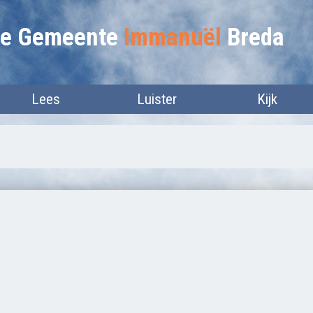
lie Gemeente
Immanuël
Breda
Lees
Luister
Kijk