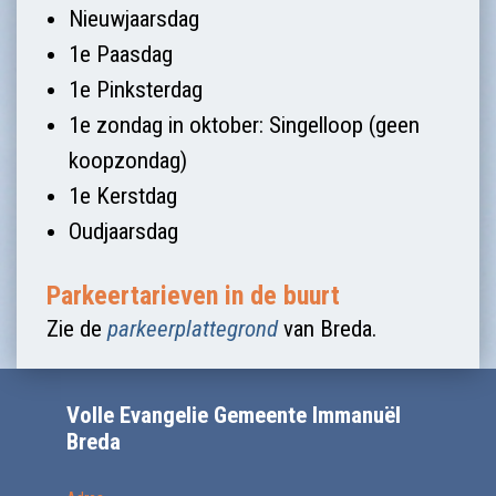
Nieuwjaarsdag
1e Paasdag
1e Pinksterdag
1e zondag in oktober: Singelloop (geen
koopzondag)
1e Kerstdag
Oudjaarsdag
Parkeertarieven in de buurt
Zie de
parkeerplattegrond
van Breda.
Volle Evangelie Gemeente Immanuël
Breda