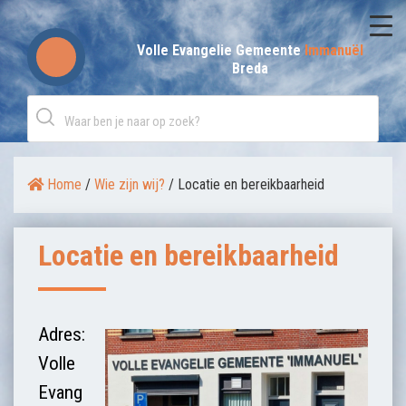
Skip
to
Volle Evangelie Gemeente
Immanuël
Breda
content
Home
/
Wie zijn wij?
/
Locatie en bereikbaarheid
Locatie en bereikbaarheid
Adres:
Volle
Evang