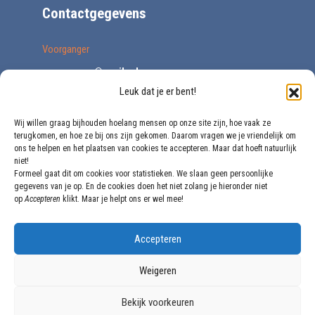
Contactgegevens
Voorganger
voorganger@vegib.nl
Leuk dat je er bent!
0161 227671
Secretariaat
Wij willen graag bijhouden hoelang mensen op onze site zijn, hoe vaak ze
terugkomen, en hoe ze bij ons zijn gekomen. Daarom vragen we je vriendelijk om
secretariaat@vegib.nl
ons te helpen en het plaatsen van cookies te accepteren. Maar dat hoeft natuurlijk
niet!
Formeel gaat dit om cookies voor statistieken. We slaan geen persoonlijke
Bank
gegevens van je op. En de cookies doen het niet zolang je hieronder niet
op
Accepteren
klikt. Maar je helpt ons er wel mee!
NL64 INGB 0002 1568 27
ANBI
Accepteren
Gecertificeerd
KVK
Weigeren
20170775
Bekijk voorkeuren