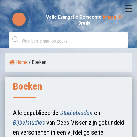
Skip
to
Volle Evangelie Gemeente
Immanuël
Breda
content
Home
/
Boeken
Boeken
Alle gepubliceerde
Studiebladen
en
Bijbelstudies
van Cees Visser zijn gebundeld
en verschenen in een vijfdelige serie