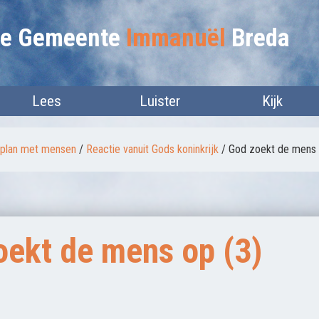
lie Gemeente
Immanuël
Breda
Lees
Luister
Kijk
plan met mensen
/
Reactie vanuit Gods koninkrijk
/
God zoekt de mens 
oekt de mens op (3)