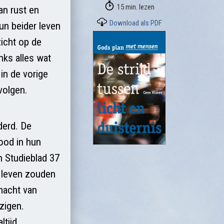
15 min. lezen
an rust en
Download als PDF
hun beider leven
zicht op de
nks alles wat
in de vorige
volgen.
derd. De
ood in hun
n Studieblad 37
un leven zouden
 macht van
zigen.
ltijd