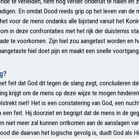
nde te verleiden, hem nog verder onderuit te halen en 
digen. En omdat Dood reeds grip op het leven van de
het voor de mens ondanks alle bijstand vanuit het Konin
 om in deze confrontaties met het rijk der duisternis s
ade te voorkomen. Zijn hiel zou aangetast worden en h
aangetaste hiel doet pijn en maakt een snelle voortgang
g?
et feit dat God dit tegen de slang zegt, concluderen dat
g krijgt om de mens op deze wijze te mogen hinderen 
strekt niet! Het is een constatering van God, een nuch
n een feit. Hij doorziet en begrijpt dat de mens in de g
n niet meer zal kunnen ontkomen aan de aanslagen va
od die daarvan het logische gevolg is, duidt God als Hi