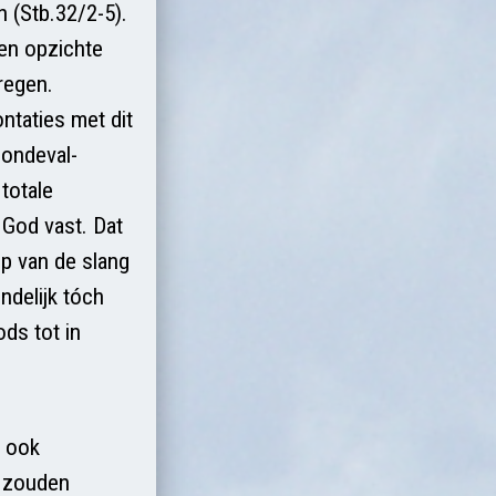
 (Stb.32/2-5).
ten opzichte
regen.
ntaties met dit
zondeval-
totale
 God vast. Dat
op van de slang
ndelijk tóch
ods tot in
s ook
r zouden