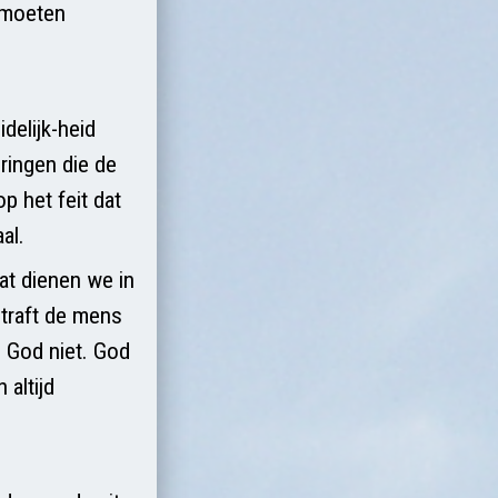
e moeten
elijk-heid
ringen die de
p het feit dat
al.
at dienen we in
traft de mens
is God niet. God
 altijd