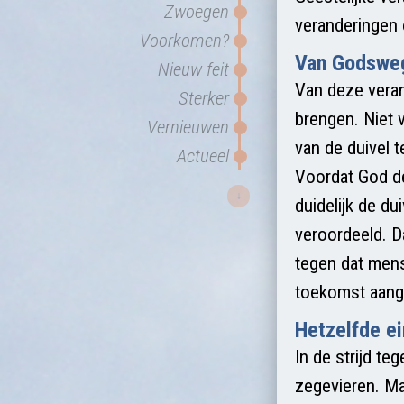
Zwoegen
veranderingen o
Voorkomen?
Van Godswe
Nieuw feit
Van deze veran
Sterker
brengen. Niet v
Vernieuwen
van de duivel 
Actueel
Voordat God de
↓
duidelijk de du
veroordeeld. Da
tegen dat mens
toekomst aange
Hetzelfde e
In de strijd te
zegevieren. Ma