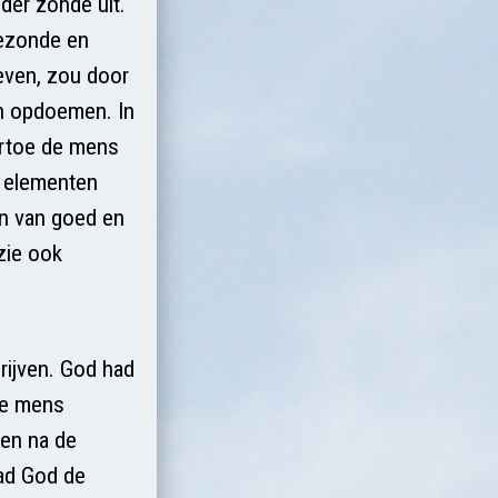
der zonde uit.
gezonde en
even, zou door
an opdoemen. In
artoe de mens
e elementen
an van goed en
zie ook
ijven. God had
de mens
ken na de
ad God de