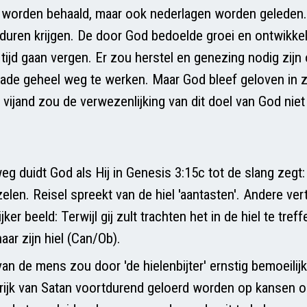
 worden behaald, maar ook nederlagen worden geleden
rduren krijgen. De door God bedoelde groei en ontwikke
tijd gaan vergen. Er zou herstel en genezing nodig zijn
de geheel weg te werken. Maar God bleef geloven in zi
vijand zou de verwezenlijking van dit doel van God nie
 duidt God als Hij in Genesis 3:15c tot de slang zegt: E
elen. Reisel spreekt van de hiel 'aantasten'. Andere ve
jker beeld: Terwijl gij zult trachten het in de hiel te tref
naar zijn hiel (Can/Ob).
an de mens zou door 'de hielenbijter' ernstig bemoeilij
 rijk van Satan voortdurend geloerd worden op kansen