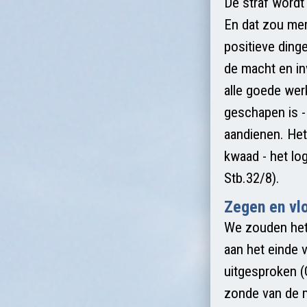
De straf wordt
En dat zou mer
positieve din
de macht en in
alle goede wer
geschapen is -
aandienen. Het
kwaad - het lo
Stb.32/8).
Zegen en vl
We zouden het
aan het einde 
uitgesproken (
zonde van de 