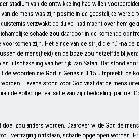
der stadium van de ontwikkeling had willen voorbereiden
van de mens was zijn positie in de geestelijke wereld 
er duisternis verzwakt; de duivel had macht over hem gek
 lichamelijke schade zou daardoor in de komende confro
te voorkomen zijn. Het einde van de strijd die nú -na de 
ussen de mens(heid) en de boze zou hetzelfde blijven: 
 en uitschakeling van het rijk van Satan. Dat stond voor
k uit de woorden die God in Genesis 3:15 uitspreekt: de k
 worden. Tevens stond voor God vast dat de mens uitei
n de volledige realisatie van zijn bedoeling: partner G
t doel zou anders worden. Daarover wilde God de men
 zou vertraging ontstaan, schade opgelopen worden. E