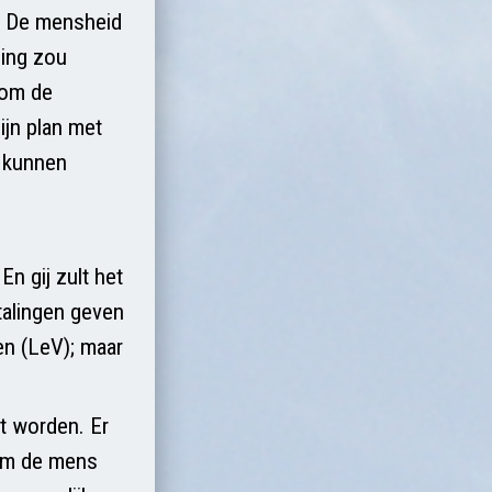
. De mensheid
ling zou
 om de
jn plan met
t kunnen
n gij zult het
rtalingen geven
fen (LeV); maar
kt worden. Er
 om de mens