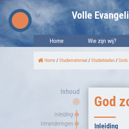
Skip
Volle Evange
to
content
Home
Wie zijn wij?
Home
/
Studiemateriaal
/
Studiebladen
/
Gods 
Inhoud
God z
↑
Inleiding
Veranderingen
Inleiding