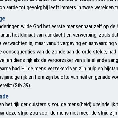
p aarde tot gevolg; hij leeft immers in twee werelden te
ge
deringen wilde God het eerste mensenpaar zelf op de
anuit het klimaat van aanklacht en verwerping, zoals da
te verwachten is, maar vanuit vergeving en aanvaarding
 consequenties van de zonde aan de orde stelde, had H
ivel en diens rijk als de veroorzaker van alle ellende a
arna had Hij de mens verzekerd van zijn hulp en bijstand
vijandige rijk en hem zijn belofte van heil en genade v
reikt (Stb.39).
inde
gen het rijk der duisternis zou de mens(heid) uiteindelijk
ar deze strijd zou voor de mens niet meer de strijd zi