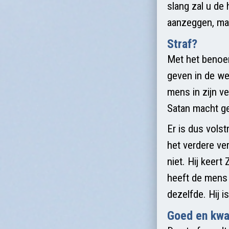
slang zal u de
aanzeggen, maar
Straf?
Met het benoem
geven in de we
mens in zijn ve
Satan macht ge
Er is dus vols
het verdere ve
niet. Hij keert
heeft de mens j
dezelfde. Hij i
Goed en kw