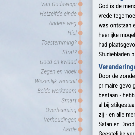
Van Godswege
God is de mens
Hetzelfde einde
vrede tegemoet 
Andere weg
was ontstaan e
Hiel
heerlijke moge
Toestemming?
had plaatsgevo
Straf?
Studiebladen b
Goed en kwaad
Verandering
Zegen en vloek
Door de zonde v
Wezenlijk verschil
primaire gevol
Beide werkzaam
bestaan - hebb
Smart
al bij stilgest
Overheersing
zij - en alle 
Verhoudingen
Satan en Dood.
Aarde
Geestelijke ve