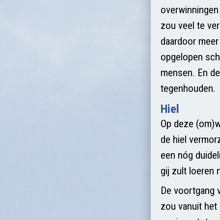
overwinningen
zou veel te ve
daardoor meer 
opgelopen scha
mensen. En de 
tegenhouden.
Hiel
Op deze (om)weg
de hiel vermorz
een nóg duideli
gij zult loeren 
De voortgang v
zou vanuit het