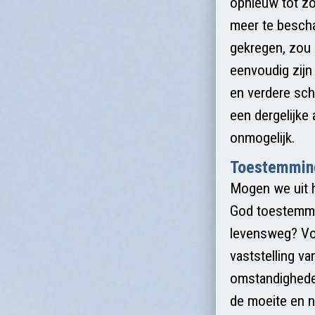
opnieuw tot zo
meer te bescha
gekregen, zou 
eenvoudig zijn
en verdere sch
een dergelijke 
onmogelijk.
Toestemmin
Mogen we uit h
God toestemmin
levensweg? Vol
vaststelling va
omstandighede
de moeite en no