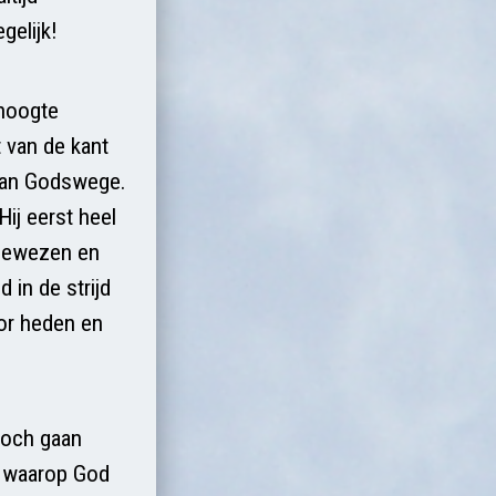
gelijk!
 hoogte
t van de kant
 van Godswege.
ij eerst heel
angewezen en
 in de strijd
oor heden en
 toch gaan
jn waarop God