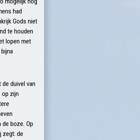
zo mogelijk nog
 mens had
krijk Gods niet
tand te houden
et lopen met
 bijna
 de duivel van
op zijn
tere
egeven
n de boze. Op
j zegt: de