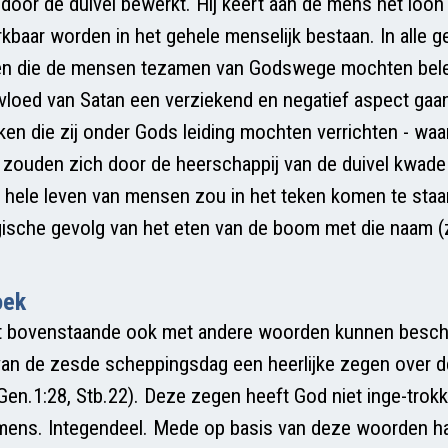
 door de duivel bewerkt. Hij keert aan de mens het loon 
kbaar worden in het gehele menselijk bestaan. In alle 
gen die de mensen tezamen van Godswege mochten bel
vloed van Satan een verziekend en negatief aspect ga
ken die zij onder Gods leiding mochten verrichten - wa
 zouden zich door de heerschappij van de duivel kwad
 hele leven van mensen zou in het teken komen te sta
gische gevolg van het eten van de boom met die naam (
oek
 bovenstaande ook met andere woorden kunnen beschr
van de zesde scheppingsdag een heerlijke zegen over 
Gen.1:28, Stb.22). Deze zegen heeft God niet inge-trok
mens. Integendeel. Mede op basis van deze woorden h