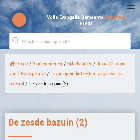
Skip
to
Volle Evangelie Gemeente
Immanuël
Breda
content
Home
/
Studiemateriaal
/
Bijbelstudies
/
Jezus Christus
voert Gods plan uit
/
Jezus opent het laatste zegel van de
boekrol
/
De zesde bazuin (2)
De zesde bazuin (2)