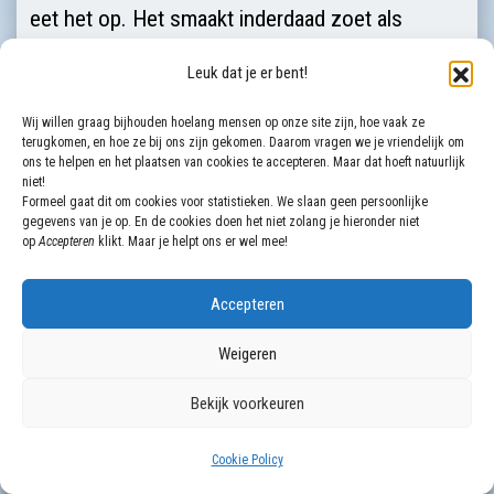
eet het op. Het smaakt inderdaad zoet als
honing, maar brandt naderhand in zijn maag: het
Leuk dat je er bent!
maakt zijn buik bitter (NBG).
Wij willen graag bijhouden hoelang mensen op onze site zijn, hoe vaak ze
Zinnebeeldig
terugkomen, en hoe ze bij ons zijn gekomen. Daarom vragen we je vriendelijk om
ons te helpen en het plaatsen van cookies te accepteren. Maar dat hoeft natuurlijk
Dit zinnebeeldige gebeuren geeft aan wat de
niet!
gemeente met Jezus’ woorden moet doen. Zij
Formeel gaat dit om cookies voor statistieken. We slaan geen persoonlijke
gegevens van je op. En de cookies doen het niet zolang je hieronder niet
moet ze ‘opeten’, als voedsel voor het gehele
op
Accepteren
klikt. Maar je helpt ons er wel mee!
lichaam: ze tot zich nemen, ze bij zich dragen en
Accepteren
verwerken, ze volledig in zich opnemen. Opdat
zij er alle ‘voedingswaarde’ uithaalt en er in de
Weigeren
tijd die volgt geheel naar leeft.
Bekijk voorkeuren
Deze unieke woorden van Jezus komen niet op
papier, maar in het hart. Zij kunnen slechts
Cookie Policy