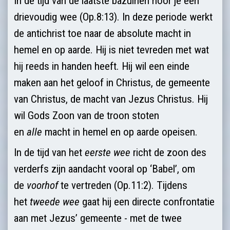
In de tijd van de laatste bazuinen hoor je een
drievoudig wee (Op.8:13). In deze periode werkt
de antichrist toe naar de absolute macht in
hemel en op aarde. Hij is niet tevreden met wat
hij reeds in handen heeft. Hij wil een einde
maken aan het geloof in Christus, de gemeente
van Christus, de macht van Jezus Christus. Hij
wil Gods Zoon van de troon stoten
en
alle
macht in hemel en op aarde opeisen.
In de tijd van het
eerste
wee
richt de zoon des
verderfs zijn aandacht vooral op ‘Babel’, om
de
voorhof
te vertreden (Op.11:2). Tijdens
het
tweede
wee
gaat hij een directe confrontatie
aan met Jezus’ gemeente - met de twee