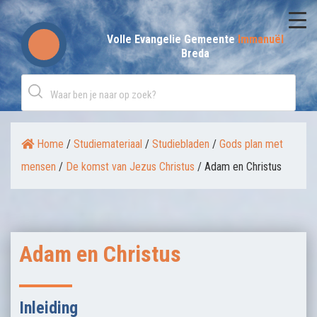
Skip
to
Volle Evangelie Gemeente
Immanuël
Breda
content
Home
/
Studiemateriaal
/
Studiebladen
/
Gods plan met
mensen
/
De komst van Jezus Christus
/
Adam en Christus
Adam en Christus
Inleiding