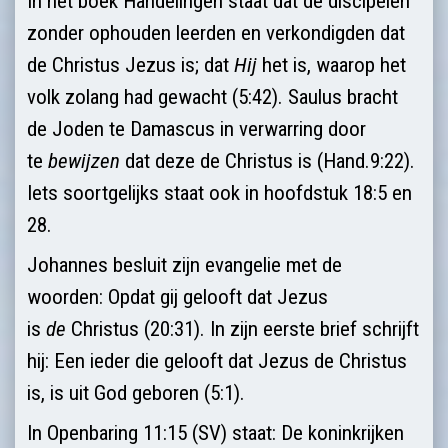
In het boek Handelingen staat dat de discipelen
zonder ophouden leerden en verkondigden dat
de Christus Jezus is; dat
Hij
het is, waarop het
volk zolang had gewacht (5:42). Saulus bracht
de Joden te Damascus in verwar­ring door
te
bewijzen
dat deze de Christus is (Hand.9:22).
Iets soortge­lijks staat ook in hoofdstuk 18:5 en
28.
Johannes besluit zijn evangelie met de
woorden: Opdat gij gelooft dat Jezus
is
de
Christus (20:31). In zijn eerste brief schrijft
hij: Een ieder die gelooft dat Jezus de Christus
is, is uit God geboren (5:1).
In Openbaring 11:15 (SV) staat: De koninkrijken