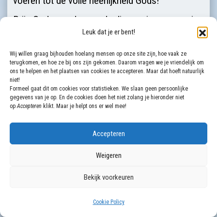
voeren tot de volle heerlijk­heid Gods!
Prijs God voor de genade die ons is gegeven in
Leuk dat je er bent!
de Christus Jezus, onze Here! Hij is nu en voor
altijd het Hoofd van het lichaam, de Gemeente.
Wij willen graag bijhouden hoelang mensen op onze site zijn, hoe vaak ze
terugkomen, en hoe ze bij ons zijn gekomen. Daarom vragen we je vriendelijk om
Hij is het begin, de eerstgeborene uit de doden;
ons te helpen en het plaatsen van cookies te accepteren. Maar dat hoeft natuurlijk
Hij is onder alles de eerste
geworden
(Col.1:18).
niet!
Formeel gaat dit om cookies voor statistieken. We slaan geen persoonlijke
gegevens van je op. En de cookies doen het niet zolang je hieronder niet
Jezus Christus
op
Accepteren
klikt. Maar je helpt ons er wel mee!
Het gedeelte uit Colossenzen 1:15-23 slaat dus
geheel op de Christus Jezus. Paulus kent maar
Accepteren
één Christus: Jezus, de Zoon van God. Geruime
Weigeren
tijd voor het schrijven van deze brief is hij voor
Bekijk voorkeuren
zichzelf tot de vaste overtuiging gekomen dat
Jezus de ware Christus Gods is. Al vanaf zijn
Cookie Policy
bekering in Damascus heeft hij dit verkondigd en