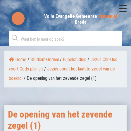
Skip
to
Volle Evangelie Gemeente
Immanuël
Breda
content
Home
/
Studiemateriaal
/
Bijbelstudies
/
Jezus Christus
voert Gods plan uit
/
Jezus opent het laatste zegel van de
boekrol
/
De opening van het zevende zegel (1)
De opening van het zevende
zegel (1)