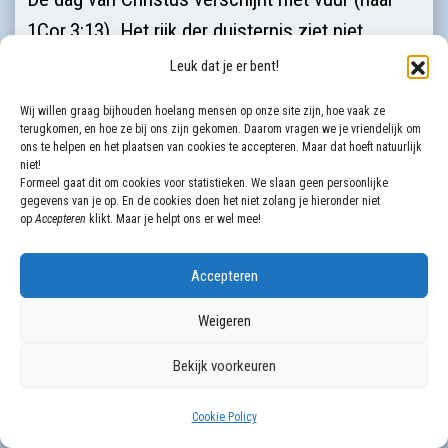
1Cor.3:13). Het rijk der duisternis ziet niet
passief toe bij het tot volheid komen van Jezus’
Leuk dat je er bent!
gemeente. Het blijft zich tot het uiterste
Wij willen graag bijhouden hoelang mensen op onze site zijn, hoe vaak ze
verzetten. Satan speelt daarbij al zijn troeven uit.
terugkomen, en hoe ze bij ons zijn gekomen. Daarom vragen we je vriendelijk om
ons te helpen en het plaatsen van cookies te accepteren. Maar dat hoeft natuurlijk
We komen hierop terug bij de bespreking van de
niet!
Formeel gaat dit om cookies voor statistieken. We slaan geen persoonlijke
bazuinen.
gegevens van je op. En de cookies doen het niet zolang je hieronder niet
op
Accepteren
klikt. Maar je helpt ons er wel mee!
Herkenning
De opening van het zevende zegel laat zien tot
Accepteren
welke geestelijke hoogte de Heer ons in het
Weigeren
zesde zegel wil brengen. Het zevende zegel
sluit naadloos op het zesde zegel aan. Wij
Bekijk voorkeuren
mogen met de mogelijkheden van nu toeleven
Cookie Policy
naar de komende volheid des tijds. Ingaan op