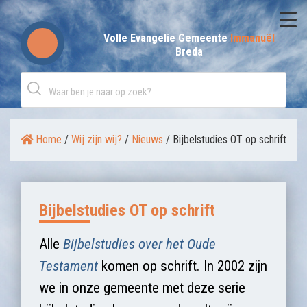
Skip
to
Volle Evangelie Gemeente
Immanuël
Breda
content
Home
/
Wij zijn wij?
/
Nieuws
/
Bijbelstudies OT op schrift
Bijbelstudies OT op schrift
Alle
Bijbelstudies over het Oude
Testament
komen op schrift. In 2002 zijn
we in onze gemeente met deze serie