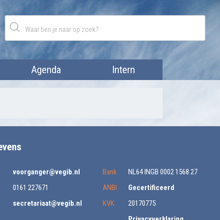
Agenda
Intern
evens
voorganger@vegib.nl
Bank
NL64 INGB 0002 1568 27
0161 227671
ANBI
Gecertificeerd
secretariaat@vegib.nl
KVK
20170775
Privacyverklaring