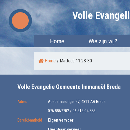
Skip
Volle Evange
to
content
Home
Wie zijn wij?
Home
/
Matteüs 11:28-30
Volle Evangelie Gemeente Immanuël Breda
Adres
Academiesingel 27, 4811 AB Breda
076 8867702 / 06 313 04 558
Bereikbaarheid
Eigen vervoer
Openbaar vervoer