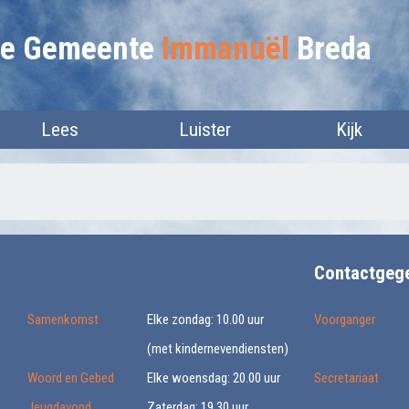
lie Gemeente
Immanuël
Breda
Lees
Luister
Kijk
Contactgeg
Samenkomst
Elke zondag: 10.00 uur
Voorganger
(met kindernevendiensten)
Woord en Gebed
Elke woensdag: 20.00 uur
Secretariaat
Jeugdavond
Zaterdag: 19.30 uur