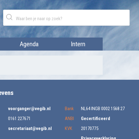
Agenda
Intern
evens
voorganger@vegib.nl
Bank
NL64 INGB 0002 1568 27
0161 227671
ANBI
Gecertificeerd
secretariaat@vegib.nl
KVK
20170775
Privacyverklaring