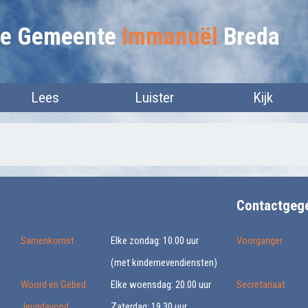
lie Gemeente
Immanuël
Breda
Lees
Luister
Kijk
Contactgeg
Samenkomst
Elke zondag: 10.00 uur
Voorganger
(met kindernevendiensten)
Woord en Gebed
Elke woensdag: 20.00 uur
Secretariaat
Jeugdavond
Zaterdag: 19.30 uur