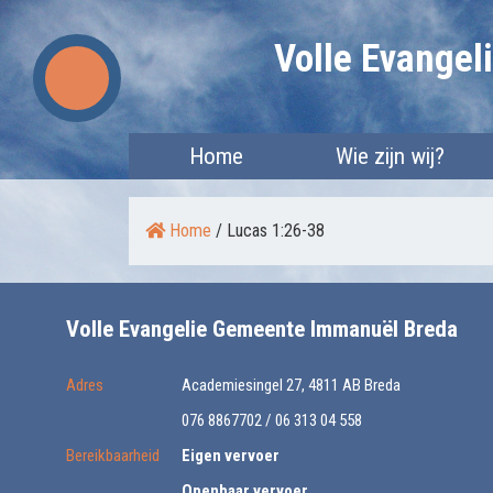
Skip
Volle Evange
to
content
Home
Wie zijn wij?
Home
/
Lucas 1:26-38
Volle Evangelie Gemeente Immanuël Breda
Adres
Academiesingel 27, 4811 AB Breda
076 8867702 / 06 313 04 558
Bereikbaarheid
Eigen vervoer
Openbaar vervoer