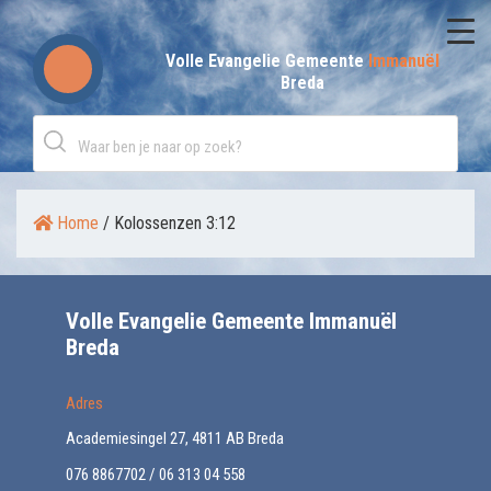
Skip
to
Volle Evangelie Gemeente
Immanuël
Breda
content
Home
/
Kolossenzen 3:12
Volle Evangelie Gemeente Immanuël
Breda
Adres
Academiesingel 27, 4811 AB Breda
076 8867702 / 06 313 04 558