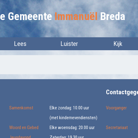
lie Gemeente
Immanuël
Breda
Lees
Luister
Kijk
Contactgeg
Samenkomst
Elke zondag: 10.00 uur
Voorganger
(met kindernevendiensten)
Woord en Gebed
Elke woensdag: 20.00 uur
Secretariaat
Jeugdavond
Zaterdag: 19.30 uur