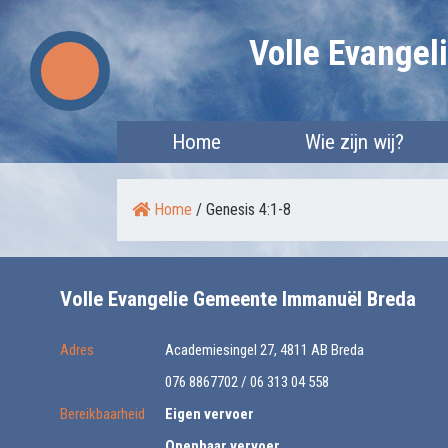
Skip
Volle Evange
to
content
Home
Wie zijn wij?
Home
/
Genesis 4:1-8
Volle Evangelie Gemeente Immanuël Breda
Adres
Academiesingel 27, 4811 AB Breda
076 8867702 / 06 313 04 558
Bereikbaarheid
Eigen vervoer
Openbaar vervoer