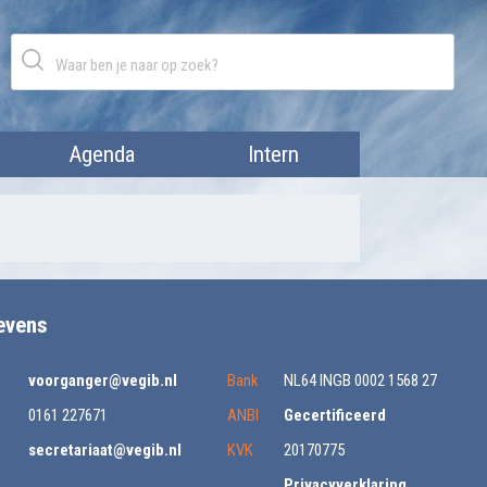
Agenda
Intern
evens
voorganger@vegib.nl
Bank
NL64 INGB 0002 1568 27
0161 227671
ANBI
Gecertificeerd
secretariaat@vegib.nl
KVK
20170775
Privacyverklaring