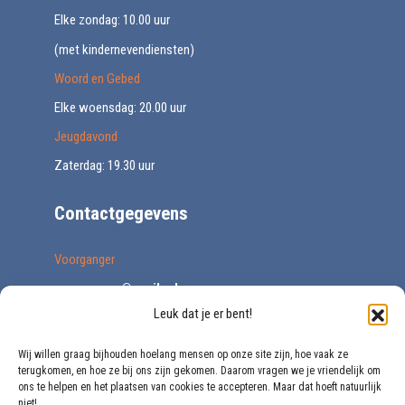
Elke zondag: 10.00 uur
(met kindernevendiensten)
Woord en Gebed
Elke woensdag: 20.00 uur
Jeugdavond
Zaterdag: 19.30 uur
Contactgegevens
Voorganger
voorganger@vegib.nl
Leuk dat je er bent!
0161 227671
Secretariaat
Wij willen graag bijhouden hoelang mensen op onze site zijn, hoe vaak ze
terugkomen, en hoe ze bij ons zijn gekomen. Daarom vragen we je vriendelijk om
secretariaat@vegib.nl
ons te helpen en het plaatsen van cookies te accepteren. Maar dat hoeft natuurlijk
niet!