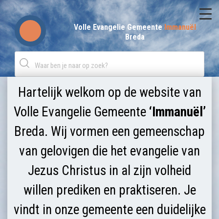
Skip
to
Volle Evangelie Gemeente
Immanuël
Breda
content
Hartelijk welkom op de website van
Volle Evangelie Gemeente
‘Immanuël’
Breda. Wij vormen een gemeenschap
van gelovigen die het evangelie van
Jezus Christus in al zijn volheid
willen prediken en praktiseren. Je
vindt in onze gemeente een duidelijke