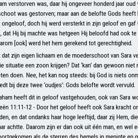
haam verstorven was, daar hij ongeveer honderd jaar oud 
choot was gestorven; maar aan de belofte Gods heeft h
 ongeloof, doch hij werd versterkt in zijn geloof en gaf
, dat Hij bij machte was hetgeen Hij beloofd had ook te
arom [ook] werd het hem gerekend tot gerechtigheid.
dat zijn eigen lichaam en de moederschoot van Sara ve
die situatie een zoon krijgen? Dat ‘kan’ dan gewoon niet
ten doen. Nee, het kan nog steeds: bij God is niets onm
dt bij deze twee ‘oudjes’: Gods belofte wordt vervuld.
raham heeft dit in geloof vastgehouden, ook van Sara wo
eën 11:11-12
-
Door het geloof heeft ook Sara kracht 
en, en dat ondanks haar hoge leeftijd, daar zij Hem, di
ar achtte. Daarom zijn er dan ook uit één man, en wel 
oortgekomen als de sterren des hemels in menigte en ge