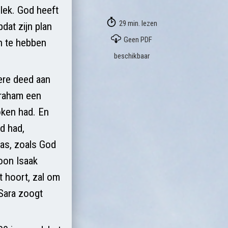
lek. God heeft
29 min. lezen
pdat zijn plan
Geen PDF
än te hebben
beschikbaar
ere deed aan
braham een
oken had. En
d had,
was, zoals God
oon Isaak
t hoort, zal om
 Sara zoogt