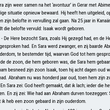
a zijn weer samen na het ‘avontuur’ in Gerar met Abime
lige situatie opnieuw bewaard. Hij heeft hen uitgeleid, o
 zijn belofte in vervulling zal gaan. Na 25 jaar in Kana
 die belofte vervuld: Isaak wordt geboren.
-
De Here bezocht Sara, zoals Hij gezegd had, en de H
j gesproken had. En Sara werd zwanger, en zij baarde A
uderdom, te bestemder tijd, waarvan God tot hem gespr
e de zoon, die hem geboren was, die Sara hem gebaar
ham besneed zijn zoon Isaak, toen hij acht dagen oud 
ad. Abraham nu was honderd jaar oud, toen hem zijn z
n Sara zei: God heeft gemaakt, dat ik lach; ieder die he
hen. En zij zei: Wie had aan Abraham durven toezeggen:
 ik heb een zoon gebaard in zijn ouderdom.