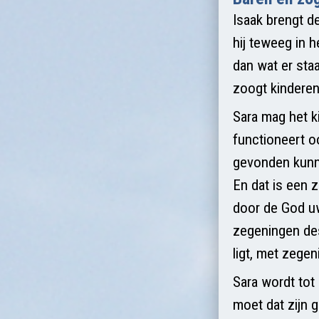
Isaak brengt d
hij teweeg in 
dan wat er sta
zoogt kinderen
Sara mag het k
functioneert o
gevonden kunne
En dat is een 
door de God uw
zegeningen de
ligt, met zege
Sara wordt tot
moet dat zijn