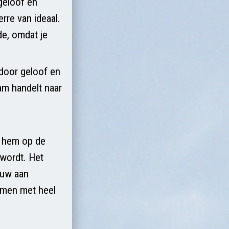
geloof en
rre van ideaal.
e, omdat je
 door geloof en
am handelt naar
j hem op de
 wordt. Het
euw aan
amen met heel