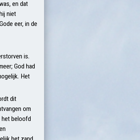
was, en dat
ij niet
 Gode eer, in de
rstorven is.
 meer; God had
ogelijk. Het
rdt dit
ontvangen om
e het beloofd
een
lijk het zand