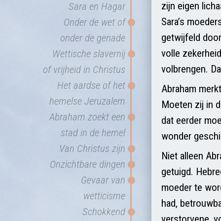
zijn eigen lic
Sara en Hagar
Sara’s moeders
Onder de wet of
getwijfeld door
onder de genade
volle zekerheid
Wettische slavernij
volbrengen. Da
of vrijheid in Christus
Het aardse of het
Abraham merkt 
hemelse Jeruzalem
Moeten zij in 
Abraham zoekt een
dat eerder moe
stad in de hemel
wonder geschie
Van Christus zijn
Niet alleen Ab
Onzichtbare dingen
getuigd. Hebre
Gevaar van
moeder te word
wetticisme
had, betrouwba
Schokkend
verstorvene, v