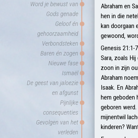
Word je bewust van
Abraham en Sar
Gods genade
hen in die nete
Geloof én
kan doorgaan en
gehoorzaamheid
gewoond, wordt
Verbondsteken
Genesis 21:1-7
Baren én zogen
Sara, zoals Hi
Nieuwe fase
zoon in zijn o
Ismaël
Abraham noemd
De geest van jaloezie
Isaak. En Abra
en afgunst
hem geboden h
Pijnlijke
geboren werd. E
consequenties
mijnentwil lac
Gevolgen van het
kinderen? Want
verleden