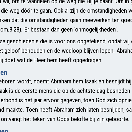
wil, om te wandelen op de weg die Hij je baant. Om in 
die weg dóór te gaan. Ook al zijn de omstandigheden ve
erken dat die omstandigheden gaan meewerken ten goed
Rom.8:28). Er bestaan dan geen ‘onmogelijkheden’.
 deze geschiedenis die is voor ons opgetekend, opdat wij
et geloof behouden en de wedloop blijven lopen. Abrah
ij doet wat de Heer hem heeft opgedragen.
ken
eboren wordt, noemt Abraham hem Isaak en besnijdt hi
saak is de eerste mens die op de achtste dag besneden
verbond is het jaar ervoor gegeven, toen God zich opni
d maakte. Toen heeft Abraham zich laten besnijden, s
k ontvangt het teken van Gods belofte bij zijn geboorte.
gen