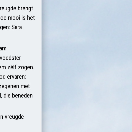
vreugde brengt
hoe mooi is het
gen: Sara
aam
 voedster
em zélf zogen.
od ervaren:
l zegenen met
, die beneden
en vreugde