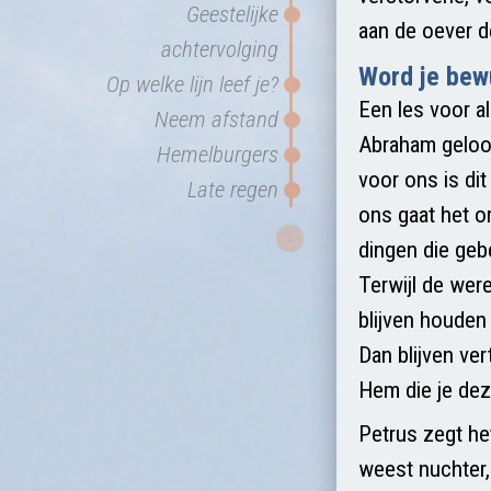
Geestelijke
aan de oever de
achtervolging
Word je bew
Op welke lijn leef je?
Een les voor al
Neem afstand
Abraham geloof
Hemelburgers
voor ons is di
Late regen
ons gaat het om
↓
dingen die geb
Terwijl de were
blijven houden
Dan blijven ve
Hem die je dez
Petrus zegt he
weest nuchter,