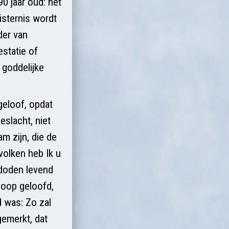
0 jaar oud: het
uisternis wordt
der van
estatie of
 goddelijke
 geloof, opdat
eslacht, niet
m zijn, die de
 volken heb Ik u
 doden levend
 hoop geloofd,
 was: Zo zal
gemerkt, dat