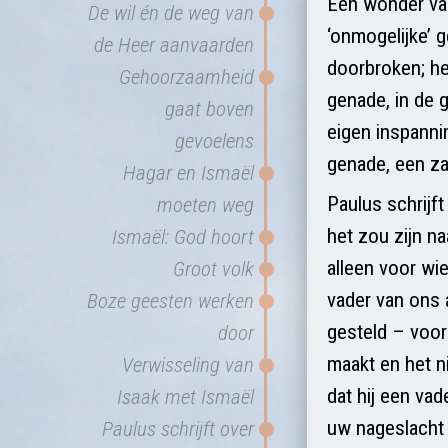
Een wonder van
De wil én de weg van
‘onmogelijke’ g
de Heer aanvaarden
doorbroken; he
Gehoorzaamheid
genade, in de 
gaat boven
eigen inspanni
gevoelens
genade, een za
Hagar en Ismaël
Paulus schrijft
moeten weg
het zou zijn na
Ismaël: God hoort
alleen voor wie
Groot volk
vader van ons a
Boze geesten werken
gesteld – voor
door
maakt en het ni
Verwisseling van
dat hij een va
Isaak met Ismaël
uw nageslacht 
Paulus schrijft over