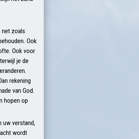
e net zoals
n behouden. Ook
ofte. Ook voor
erwijl je de
veranderen.
 Dan rekening
enade van God.
en hopen op
n uw verstand,
racht wordt