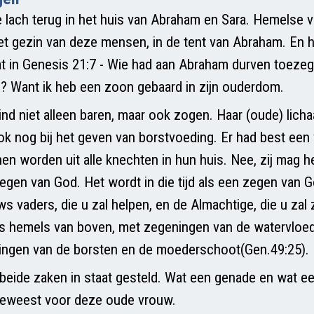
e lach terug in het huis van Abraham en Sara. Hemelse 
het gezin van deze mensen, in de tent van Abraham. En 
at in Genesis 21:7 - Wie had aan Abraham durven toezeg
? Want ik heb een zoon gebaard in zijn ouderdom.
ind niet alleen baren, maar ook zogen. Haar (oude) lich
ok nog bij het geven van borstvoeding. Er had best een
n worden uit alle knechten in hun huis. Nee, zij mag h
zegen van God. Het wordt in die tijd als een zegen van G
s vaders, die u zal helpen, en de Almachtige, die u za
s hemels van boven, met zegeningen van de watervloed
ningen van de borsten en de moederschoot(Gen.49:25).
 beide zaken in staat gesteld. Wat een genade en wat e
 geweest voor deze oude vrouw.