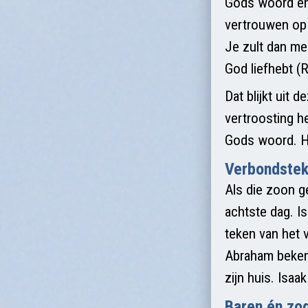
Gods woord en 
vertrouwen op 
Je zult dan m
God liefhebt (
Dat blijkt uit
vertroosting h
Gods woord. H
Verbondste
Als die zoon g
achtste dag. I
teken van het 
Abraham beken
zijn huis. Isaa
Baren én zo