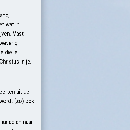
and,
et wat in
ijven. Vast
zweverig
e die je
hristus in je.
eerten uit de
, wordt (zo) ook
 handelen naar