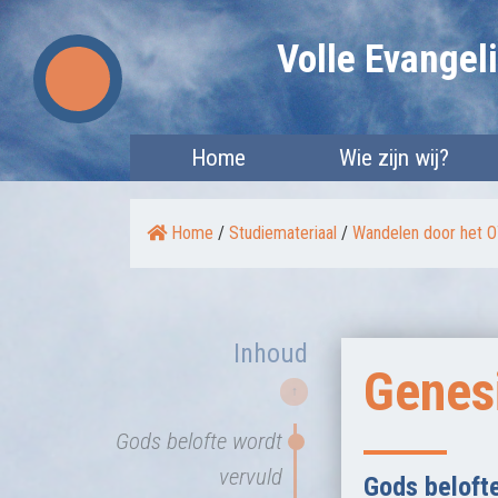
Skip
Volle Evange
to
content
Home
Wie zijn wij?
Home
/
Studiemateriaal
/
Wandelen door het 
Inhoud
Genes
↑
Gods belofte wordt
vervuld
Gods beloft