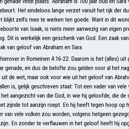
 genade vindt plaats. Abraham is 100 jaar oud en Sara 9
ebeurt. Het eindeloos lange verzet vanuit het rijk der d
t blijkt zelfs mee te werken ten goede. Want in dit won
geboorte van Isaak, is niets meer aanwezig van eigen pr
ng. Dit is werkelijk een geschenk van God. Een zaak van
ak van geloof van Abraham en Sara.
 hierover in Romeinen 4:16-22: Daarom is het (alles) uit
ar genade, en dus de belofte zou gelden voor al het nag
 uit de wet, maar ook voor wie uit het geloof van Abraha
llen is, gelijk geschreven staat: Tot een vader van vele
 het aangezicht van die God, in wie hij geloofde, die de
et zijnde tot aanzijn roept. En hij heeft tegen hoop op
der van vele volken zou worden, volgens hetgeen gezegd
zijn. En zonder te verflauwen in het geloof heeft hij op