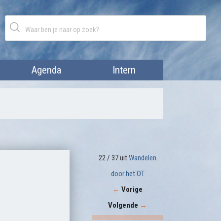
Agenda
Intern
22 / 37 uit
Wandelen
door het OT
←
Vorige
Volgende
→