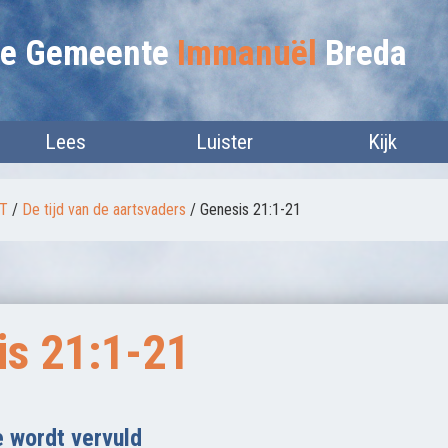
lie Gemeente
Immanuël
Breda
Lees
Luister
Kijk
OT
/
De tijd van de aartsvaders
/
Genesis 21:1-21
is 21:1-21
e wordt vervuld