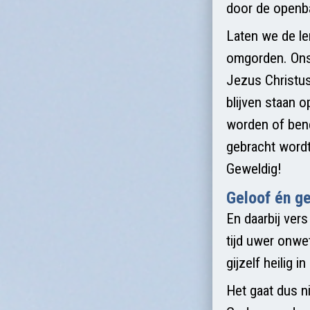
door de openba
Laten we de le
omgorden. On
Jezus Christus 
blijven staan o
worden of bene
gebracht wordt
Geweldig!
Geloof én g
En daarbij ver
tijd uwer onwet
gijzelf heilig i
Het gaat dus n