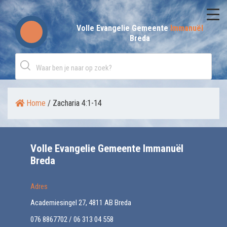
Skip
to
Volle Evangelie Gemeente
Immanuël
Breda
content
Home
/
Zacharia 4:1-14
Volle Evangelie Gemeente Immanuël
Breda
Adres
Academiesingel 27, 4811 AB Breda
076 8867702 / 06 313 04 558