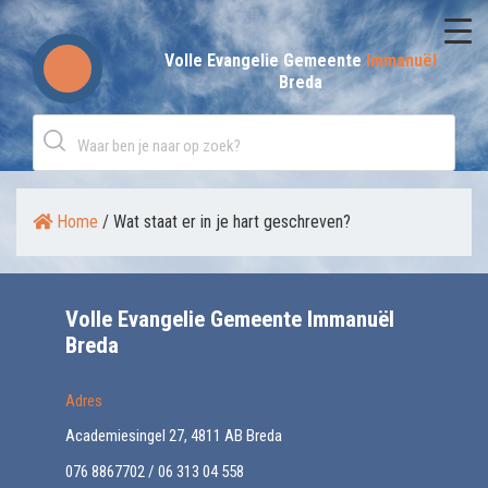
Skip
to
Volle Evangelie Gemeente
Immanuël
Breda
content
Home
/
Wat staat er in je hart geschreven?
Volle Evangelie Gemeente Immanuël
Breda
Adres
Academiesingel 27, 4811 AB Breda
076 8867702 / 06 313 04 558