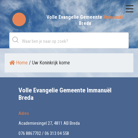
Skip
to
Volle Evangelie Gemeente
Immanuël
Breda
content
Home
/
Uw Koninkrijk kome
Volle Evangelie Gemeente Immanuël
Breda
Adres
Academiesingel 27, 4811 AB Breda
076 8867702 / 06 313 04 558