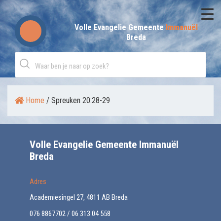
Skip
to
Volle Evangelie Gemeente
Immanuël
Breda
content
Home
/
Spreuken 20:28-29
Volle Evangelie Gemeente Immanuël
Breda
Adres
Academiesingel 27, 4811 AB Breda
076 8867702 / 06 313 04 558