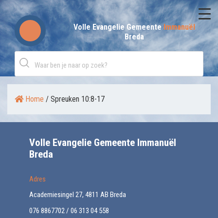
Skip
to
Volle Evangelie Gemeente
Immanuël
Breda
content
Home
/
Spreuken 10:8-17
Volle Evangelie Gemeente Immanuël
Breda
Adres
Academiesingel 27, 4811 AB Breda
076 8867702 / 06 313 04 558