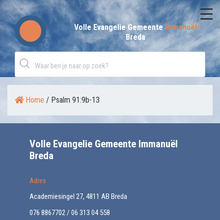
Skip
to
Volle Evangelie Gemeente
Immanuël
Breda
content
Home
/
Psalm 91:9b-13
Volle Evangelie Gemeente Immanuël
Breda
Adres
Academiesingel 27, 4811 AB Breda
076 8867702 / 06 313 04 558