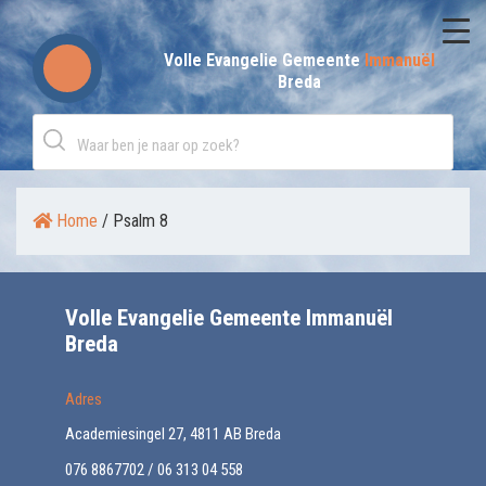
Skip
to
Volle Evangelie Gemeente
Immanuël
Breda
content
Home
/
Psalm 8
Volle Evangelie Gemeente Immanuël
Breda
Adres
Academiesingel 27, 4811 AB Breda
076 8867702 / 06 313 04 558