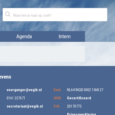
Agenda
Intern
evens
voorganger@vegib.nl
Bank
NL64 INGB 0002 1568 27
0161 227671
ANBI
Gecertificeerd
secretariaat@vegib.nl
KVK
20170775
Privacyverklaring