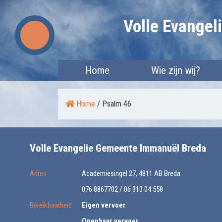
Skip
Volle Evange
to
content
Home
Wie zijn wij?
Home
/
Psalm 46
Volle Evangelie Gemeente Immanuël Breda
Adres
Academiesingel 27, 4811 AB Breda
076 8867702 / 06 313 04 558
Bereikbaarheid
Eigen vervoer
Openbaar vervoer