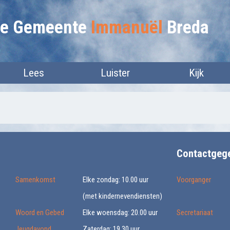
lie Gemeente
Immanuël
Breda
Lees
Luister
Kijk
Contactgeg
Samenkomst
Elke zondag: 10.00 uur
Voorganger
(met kindernevendiensten)
Woord en Gebed
Elke woensdag: 20.00 uur
Secretariaat
Jeugdavond
Zaterdag: 19.30 uur