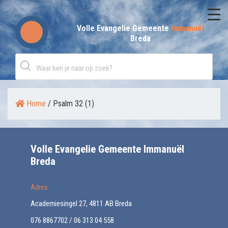
Skip
to
Volle Evangelie Gemeente
Immanuël
Breda
content
Home
/
Psalm 32 (1)
Volle Evangelie Gemeente Immanuël
Breda
Adres
Academiesingel 27, 4811 AB Breda
076 8867702 / 06 313 04 558