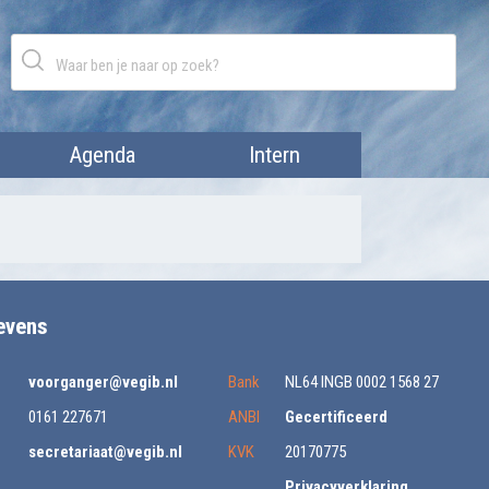
Agenda
Intern
evens
voorganger@vegib.nl
Bank
NL64 INGB 0002 1568 27
0161 227671
ANBI
Gecertificeerd
secretariaat@vegib.nl
KVK
20170775
Privacyverklaring