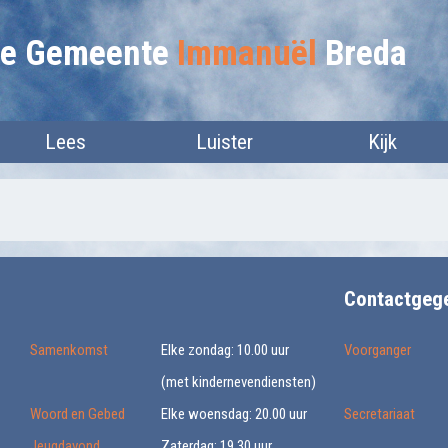
lie Gemeente
Immanuël
Breda
Lees
Luister
Kijk
Contactgeg
Samenkomst
Elke zondag: 10.00 uur
Voorganger
(met kindernevendiensten)
Woord en Gebed
Elke woensdag: 20.00 uur
Secretariaat
Jeugdavond
Zaterdag: 19.30 uur