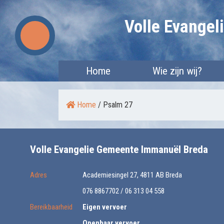
Skip
Volle Evange
to
content
Home
Wie zijn wij?
Home
/
Psalm 27
Volle Evangelie Gemeente Immanuël Breda
Adres
Academiesingel 27, 4811 AB Breda
076 8867702 / 06 313 04 558
Bereikbaarheid
Eigen vervoer
Openbaar vervoer