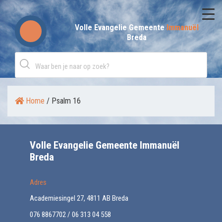
Skip
to
Volle Evangelie Gemeente
Immanuël
Breda
content
Home
/
Psalm 16
Volle Evangelie Gemeente Immanuël
Breda
Adres
Academiesingel 27, 4811 AB Breda
076 8867702 / 06 313 04 558