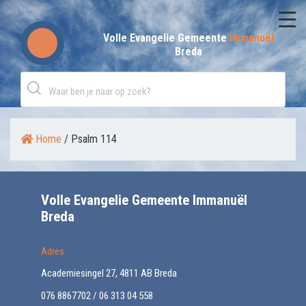
Skip
to
Volle Evangelie Gemeente
Immanuël
Breda
content
Home
/
Psalm 114
Volle Evangelie Gemeente Immanuël
Breda
Adres
Academiesingel 27, 4811 AB Breda
076 8867702 / 06 313 04 558