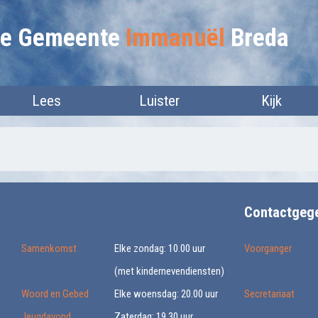
lie Gemeente
Immanuël
Breda
Lees
Luister
Kijk
Contactgeg
Samenkomst
Elke zondag: 10.00 uur
Voorganger
(met kindernevendiensten)
Woord en Gebed
Elke woensdag: 20.00 uur
Secretariaat
Jeugdavond
Zaterdag: 19.30 uur