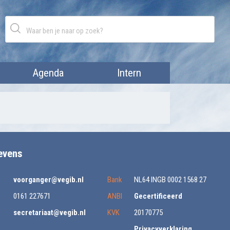
Agenda
Intern
evens
voorganger@vegib.nl
Bank
NL64 INGB 0002 1568 27
0161 227671
ANBI
Gecertificeerd
secretariaat@vegib.nl
KVK
20170775
Privacyverklaring