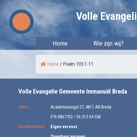
Skip
Volle Evange
to
content
Home
Wie zijn wij?
Home
/
Psalm 105:1-11
Volle Evangelie Gemeente Immanuël Breda
Adres
Academiesingel 27, 4811 AB Breda
076 8867702 / 06 313 04 558
Bereikbaarheid
Eigen vervoer
Openbaar vervoer