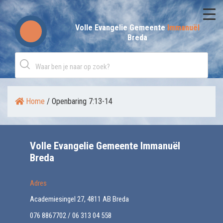
Skip
to
Volle Evangelie Gemeente
Immanuël
Breda
content
Home
/
Openbaring 7:13-14
Volle Evangelie Gemeente Immanuël
Breda
Adres
Academiesingel 27, 4811 AB Breda
076 8867702 / 06 313 04 558