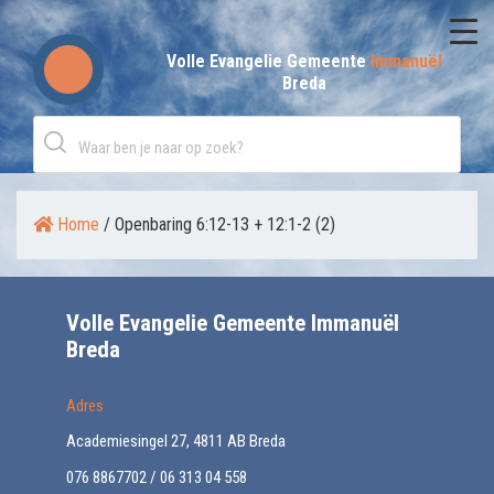
Skip
to
Volle Evangelie Gemeente
Immanuël
Breda
content
Home
/
Openbaring 6:12-13 + 12:1-2 (2)
Volle Evangelie Gemeente Immanuël
Breda
Adres
Academiesingel 27, 4811 AB Breda
076 8867702 / 06 313 04 558