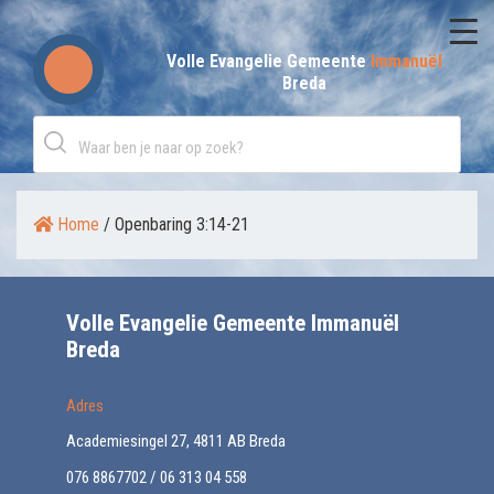
Skip
to
Volle Evangelie Gemeente
Immanuël
Breda
content
Home
/
Openbaring 3:14-21
Volle Evangelie Gemeente Immanuël
Breda
Adres
Academiesingel 27, 4811 AB Breda
076 8867702 / 06 313 04 558