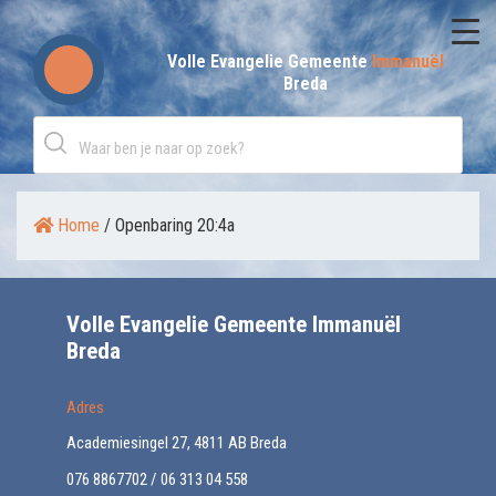
Skip
to
Volle Evangelie Gemeente
Immanuël
Breda
content
Home
/
Openbaring 20:4a
Volle Evangelie Gemeente Immanuël
Breda
Adres
Academiesingel 27, 4811 AB Breda
076 8867702 / 06 313 04 558