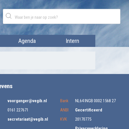
Agenda
Intern
evens
voorganger@vegib.nl
Bank
NL64 INGB 0002 1568 27
0161 227671
ANBI
Gecertificeerd
secretariaat@vegib.nl
KVK
20170775
Privacyverklaring