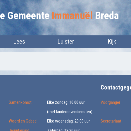
lie Gemeente
Immanuël
Breda
Lees
Luister
Kijk
Contactgeg
Samenkomst
Elke zondag: 10.00 uur
Voorganger
(met kindernevendiensten)
Woord en Gebed
Elke woensdag: 20.00 uur
Secretariaat
Jeugdavond
Zaterdag: 19.30 uur