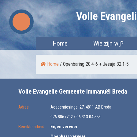
Skip
Volle Evange
to
content
Home
Wie zijn wij?
Home
/
Openbaring 20:4-6 + Jesaja 32:1-5
Volle Evangelie Gemeente Immanuël Breda
Adres
Academiesingel 27, 4811 AB Breda
076 8867702 / 06 313 04 558
Bereikbaarheid
Eigen vervoer
Openbaar vervoer