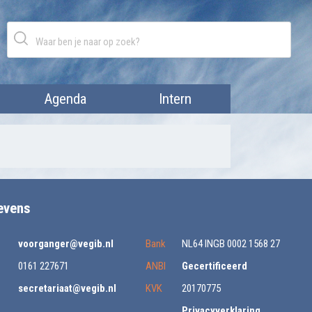
Agenda
Intern
evens
voorganger@vegib.nl
Bank
NL64 INGB 0002 1568 27
0161 227671
ANBI
Gecertificeerd
secretariaat@vegib.nl
KVK
20170775
Privacyverklaring