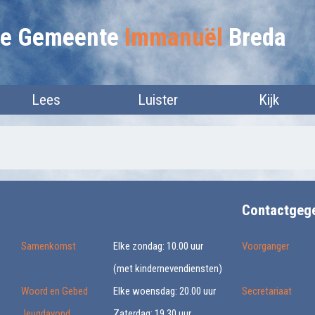
lie Gemeente
Immanuël
Breda
Lees
Luister
Kijk
Contactgeg
Samenkomst
Elke zondag: 10.00 uur
Voorganger
(met kindernevendiensten)
Woord en Gebed
Elke woensdag: 20.00 uur
Secretariaat
Jeugdavond
Zaterdag: 19.30 uur