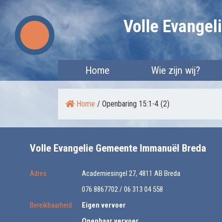
Skip
Volle Evange
to
content
Home
Wie zijn wij?
Home
/
Openbaring 15:1-4 (2)
Volle Evangelie Gemeente Immanuël Breda
Adres
Academiesingel 27, 4811 AB Breda
076 8867702 / 06 313 04 558
Bereikbaarheid
Eigen vervoer
Openbaar vervoer