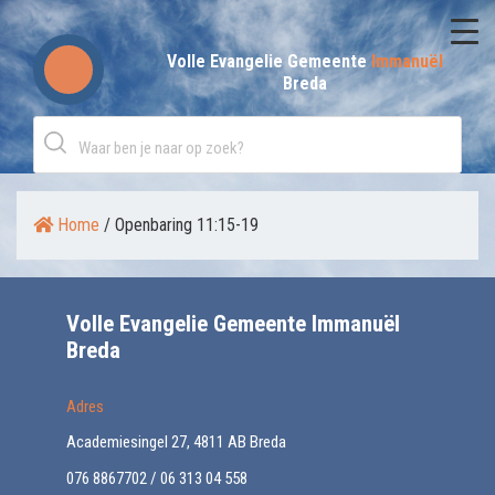
Skip
to
Volle Evangelie Gemeente
Immanuël
Breda
content
Home
/
Openbaring 11:15-19
Volle Evangelie Gemeente Immanuël
Breda
Adres
Academiesingel 27, 4811 AB Breda
076 8867702 / 06 313 04 558