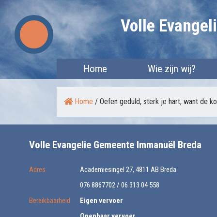
Skip
Volle Evange
to
content
Home
Wie zijn wij?
Home
/
Oefen geduld, sterk je hart, want de k
Volle Evangelie Gemeente Immanuël Breda
Adres
Academiesingel 27, 4811 AB Breda
076 8867702 / 06 313 04 558
Bereikbaarheid
Eigen vervoer
Openbaar vervoer