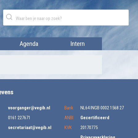
Agenda
Intern
evens
voorganger@vegib.nl
Bank
NL64 INGB 0002 1568 27
0161 227671
ANBI
Gecertificeerd
secretariaat@vegib.nl
KVK
20170775
Privacyverklaring