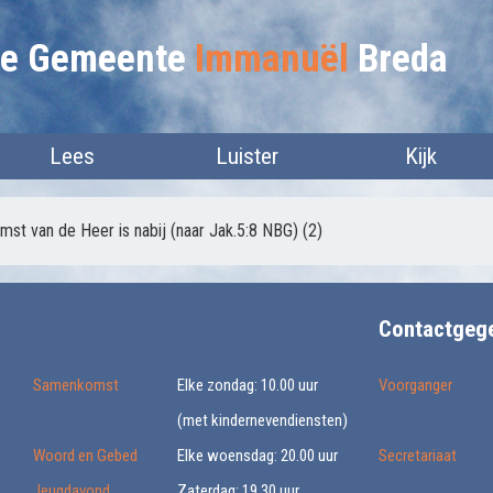
lie Gemeente
Immanuël
Breda
Lees
Luister
Kijk
omst van de Heer is nabij (naar Jak.5:8 NBG) (2)
Contactgeg
Samenkomst
Elke zondag: 10.00 uur
Voorganger
(met kindernevendiensten)
Woord en Gebed
Elke woensdag: 20.00 uur
Secretariaat
Jeugdavond
Zaterdag: 19.30 uur