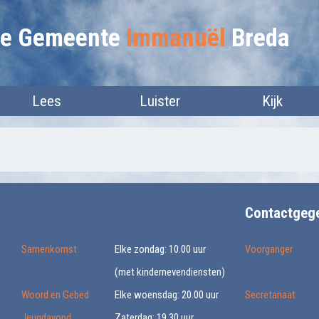
lie Gemeente
Immanuël
Breda
Lees
Luister
Kijk
Contactgeg
Samenkomst
Elke zondag: 10.00 uur
Voorganger
(met kindernevendiensten)
Woord en Gebed
Elke woensdag: 20.00 uur
Secretariaat
Jeugdavond
Zaterdag: 19.30 uur