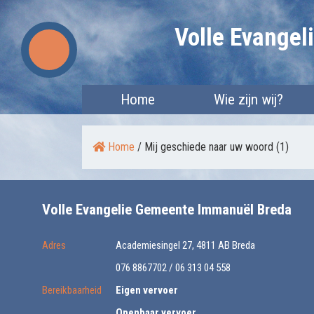
Skip
Volle Evange
to
content
Home
Wie zijn wij?
Home
/
Mij geschiede naar uw woord (1)
Volle Evangelie Gemeente Immanuël Breda
Adres
Academiesingel 27, 4811 AB Breda
076 8867702 / 06 313 04 558
Bereikbaarheid
Eigen vervoer
Openbaar vervoer