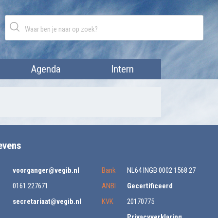
Agenda
Intern
evens
voorganger@vegib.nl
Bank
NL64 INGB 0002 1568 27
0161 227671
ANBI
Gecertificeerd
secretariaat@vegib.nl
KVK
20170775
Privacyverklaring