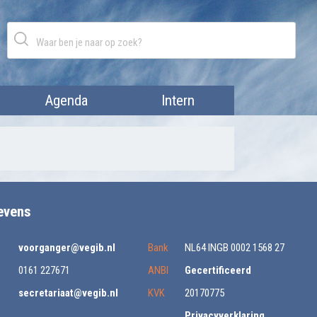
Agenda
Intern
evens
voorganger@vegib.nl
Bank
NL64 INGB 0002 1568 27
0161 227671
ANBI
Gecertificeerd
secretariaat@vegib.nl
KVK
20170775
Privacyverklaring