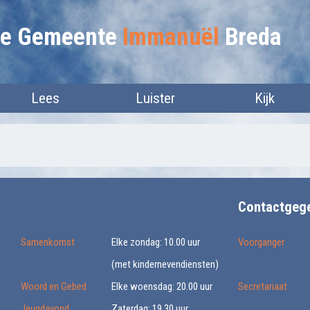
lie Gemeente
Immanuël
Breda
Lees
Luister
Kijk
Contactgeg
Samenkomst
Elke zondag: 10.00 uur
Voorganger
(met kindernevendiensten)
Woord en Gebed
Elke woensdag: 20.00 uur
Secretariaat
Jeugdavond
Zaterdag: 19.30 uur