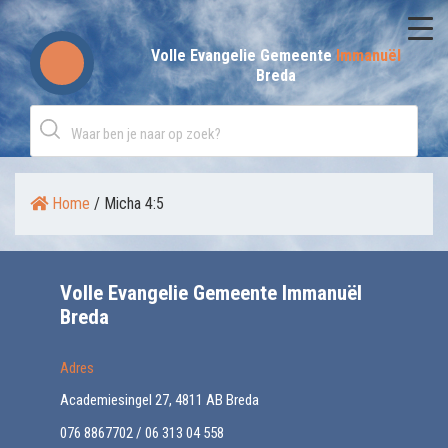
Skip
to
Volle Evangelie Gemeente
Immanuël
Breda
content
Home
/
Micha 4:5
Volle Evangelie Gemeente Immanuël
Breda
Adres
Academiesingel 27, 4811 AB Breda
076 8867702 / 06 313 04 558