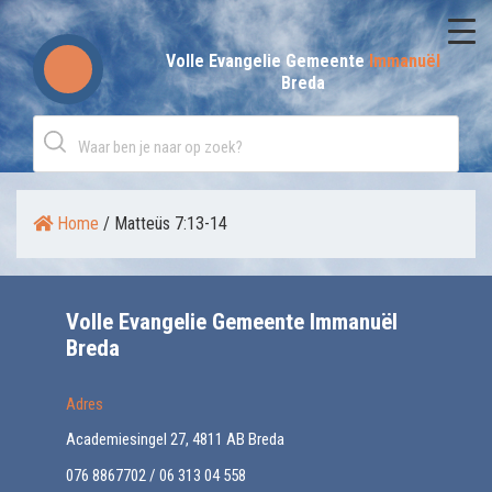
Skip
to
Volle Evangelie Gemeente
Immanuël
Breda
content
Home
/
Matteüs 7:13-14
Volle Evangelie Gemeente Immanuël
Breda
Adres
Academiesingel 27, 4811 AB Breda
076 8867702 / 06 313 04 558