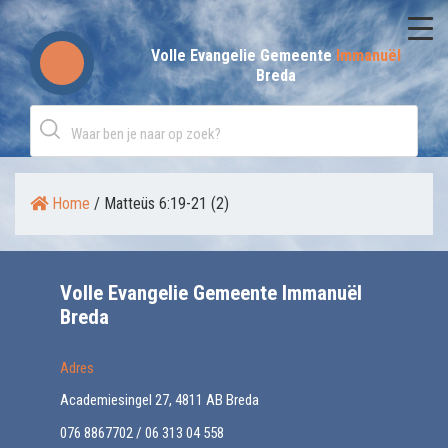
Skip
to
Volle Evangelie Gemeente
Immanuël
Breda
content
Home
/
Matteüs 6:19-21 (2)
Volle Evangelie Gemeente Immanuël
Breda
Adres
Academiesingel 27, 4811 AB Breda
076 8867702 / 06 313 04 558