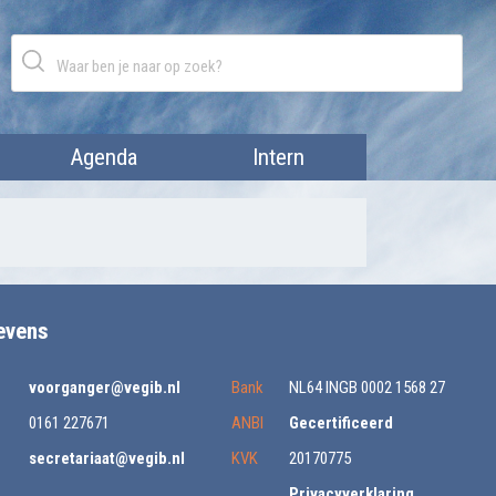
Agenda
Intern
evens
voorganger@vegib.nl
Bank
NL64 INGB 0002 1568 27
0161 227671
ANBI
Gecertificeerd
secretariaat@vegib.nl
KVK
20170775
Privacyverklaring