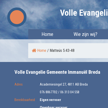
Skip
Volle Evange
to
content
Home
Wie zijn wij?
Home
/
Matteüs 5:43-48
Volle Evangelie Gemeente Immanuël Breda
Adres
Academiesingel 27, 4811 AB Breda
076 8867702 / 06 313 04 558
Bereikbaarheid
Eigen vervoer
Openbaar vervoer