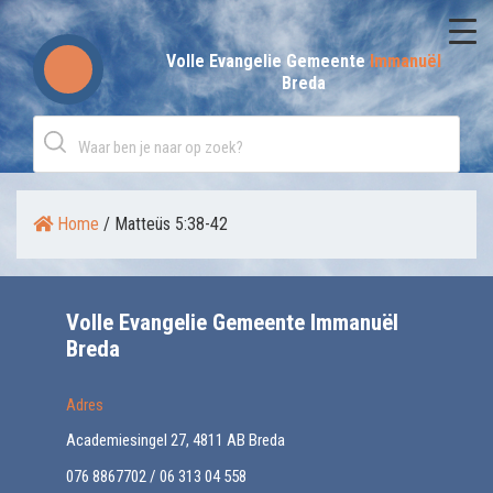
Skip
to
Volle Evangelie Gemeente
Immanuël
Breda
content
Home
/
Matteüs 5:38-42
Volle Evangelie Gemeente Immanuël
Breda
Adres
Academiesingel 27, 4811 AB Breda
076 8867702 / 06 313 04 558