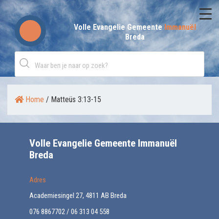
Skip
to
Volle Evangelie Gemeente
Immanuël
Breda
content
Home
/
Matteüs 3:13-15
Volle Evangelie Gemeente Immanuël
Breda
Adres
Academiesingel 27, 4811 AB Breda
076 8867702 / 06 313 04 558