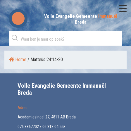
Skip
to
Volle Evangelie Gemeente
Immanuël
Breda
content
Home
/
Matteüs 24:14-20
Volle Evangelie Gemeente Immanuël
Breda
Adres
Academiesingel 27, 4811 AB Breda
076 8867702 / 06 313 04 558