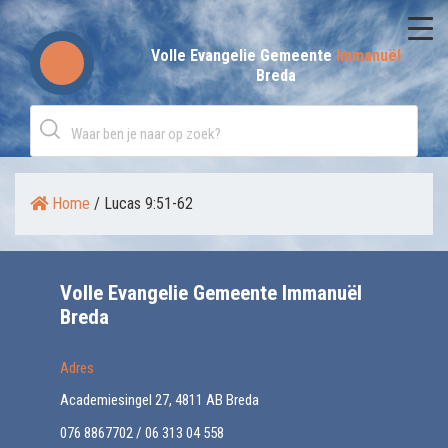
Skip
to
Volle Evangelie Gemeente
Immanuël
Breda
content
Home
/
Lucas 9:51-62
Volle Evangelie Gemeente Immanuël
Breda
Adres
Academiesingel 27, 4811 AB Breda
076 8867702 / 06 313 04 558